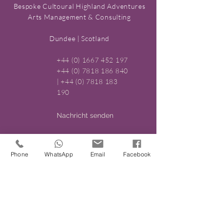
Bespoke Cultoural Highland Adventures
Arts Management & Consulting
Dundee | Scotland
+44 (0) 1667 452 197
+44 (0) 7818 186 840
|
+44 (0) 7818 183
190
Nachricht senden
Phone
WhatsApp
Email
Facebook
Copyright ©
2018-2024
by Airts &
Pairts. All rights reserved.
Impressum