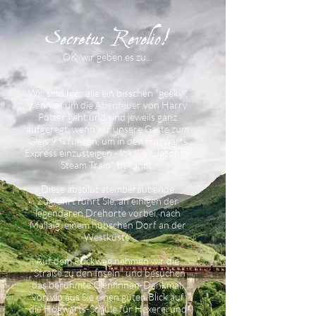
Secretus Revelio!
OK, wir geben es zu...
Wir sind hier alle ein bisschen "geeky",
wenn es um die Abenteuer von Harry
Potter geht und sind jeweils ganz
aufgeregt, wenn wir unsere Gäste zum
Gleis 9 ¾ führen, um in den Hogwarts
Express einzusteigen - lokal als Jacobite
Steam Train* bekannt.
Diese absolut atemberaubende
Zugfahrt führt Sie, an einigen der
legendären Drehorte vorbei, nach
Mallaig, einem hübschen Dorf an der
Westküste.
Auf dem Rückweg nehmen wir die
"Straße zu den Inseln" und besuchen
das berühmte Glenfinnan-Denkmal,
von wo aus Sie einen guten Blick auf
die Hogwarts-Schule für Hexerei und