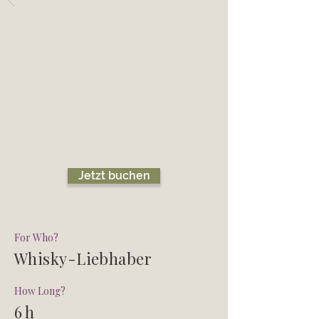
Back
DEM WHISKY
AUF DER SPUR
GEFÜHRTE WANDERUNG
Jetzt buchen
For Who?
Whisky-Liebhaber
How Long?
6 h