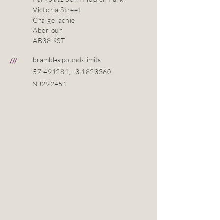
Victoria Street
Craigellachie
Aberlour
AB38 9ST
brambles.pounds.limits
///
57.491281
, -3.1823360
NJ292451