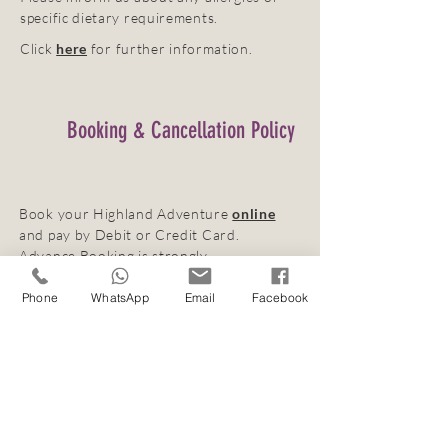
specific dietary requirements.
Click
here
for further information.
Booking & Cancellation Policy
Book your Highland Adventure
online
and pay by Debit or Credit Card.
Advance Booking is strongly
recommended. Online Bookings are
closing 48 hours prior to tour start
.
Phone
WhatsApp
Email
Facebook
If you prefer to pay for your tour in a
different way or would like to make a
last-minute enquiry, just contact us by
phone or email to discuss your options.
We strongly recommend that guests