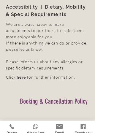
Accessibility | Dietary, Mobility
& Special Requirements
We are always happy to make
adjustments to our tours to make them
more enjoyable for you.
If there is anything we can do or provide,
please let us know.
Please inform us about any allergies or
specific dietary requirements.
Click
here
for further information.
Booking & Cancellation Policy
Book your Highland Adventure
online
and pay by Debit or Credit Card.
Phone
WhatsApp
Email
Facebook