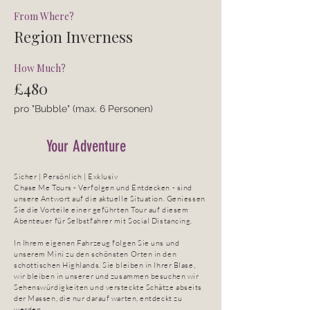
From Where?
Region Inverness
How Much?
£480
pro "Bubble" (max. 6 Personen)
Your Adventure
Sicher | Persönlich | Exklusiv
Chase Me Tours - Verfolgen und Entdecken - sind
unsere Antwort auf die aktuelle Situation. Geniessen
Sie die Vorteile einer geführten Tour auf diesem
Abenteuer für Selbstfahrer mit Social Distancing.
In Ihrem eigenen Fahrzeug folgen Sie uns und
unserem Mini zu den schönsten Orten in den
schottischen Highlands. Sie bleiben in Ihrer Blase,
wir bleiben in unserer und zusammen besuchen wir
Sehenswürdigkeiten und versteckte Schätze abseits
der Massen, die nur darauf warten, entdeckt zu
werden.