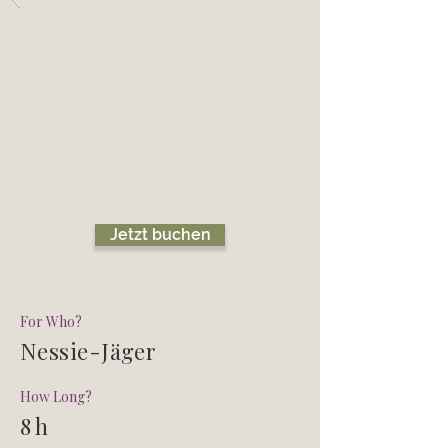
Back
LOCH NESS 360°
CHASE ME TOUR
Jetzt buchen
For Who?
Nessie-Jäger
How Long?
8 h