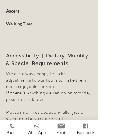
Ascent:
-
Walking Time:
-
-
Accessibility | Dietary, Mobility
& Special Requirements
We are always happy to make
adjustments to our tours to make them
more enjoyable for you.
If there is anything we can do or provide,
please let us know.
Please inform us about any allergies or
specific dietary requirements.
Click
here
for further information.
Phone
WhatsApp
Email
Facebook